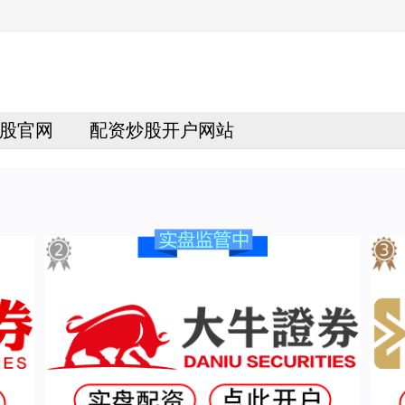
股官网
配资炒股开户网站