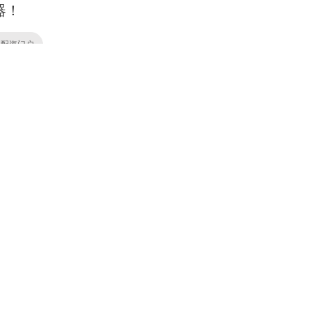
器！
名配资门户
开户
150
场外配资APP下载 东财配资最高可以做多少
APP下载
手机版
94
正中优配 炒股杠杆新宝配资：如何高效利
站
现稳健投资？