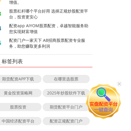
增值。
股票杠杆哪个平台好用 选择正规炒股配资平
3
台，投资更安心
配资app AIYOM股票配资，卓越智能服务助
4
您实现财富增值
配资门户一家天下 AB招商股票配资专业服
5
务，助您赚取更多利润
标签列表
期货配资APP下载
在哪里选股票
黄金投资策略网
2025年炒股软件下载
股票投资
期货配资平台门户
中国经济配资平台
配资正规配资门户