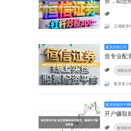
资，助您
正规配资
配资炒股公司
造专业配
纳斯达
配资多少
配资炒股开户网
开户赚取
配资软