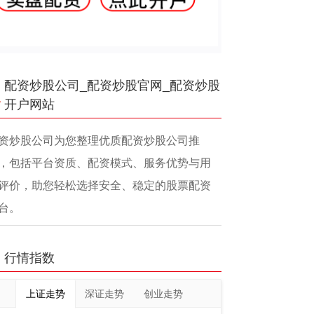
配资炒股公司_配资炒股官网_配资炒股
开户网站
资炒股公司为您整理优质配资炒股公司推
，包括平台资质、配资模式、服务优势与用
评价，助您轻松选择安全、稳定的股票配资
台。
行情指数
上证走势
深证走势
创业走势